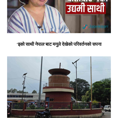
‘इको साथी नेपाल’बाट मनुले देखेको परिवर्तनको सपना