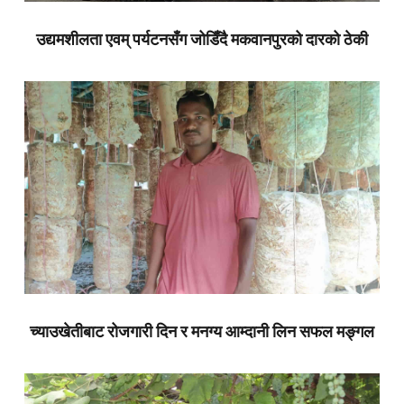
उद्यमशीलता एवम् पर्यटनसँग जोडिँदै मकवानपुरको दारको ठेकी
च्याउखेतीबाट रोजगारी दिन र मनग्य आम्दानी लिन सफल मङ्गल