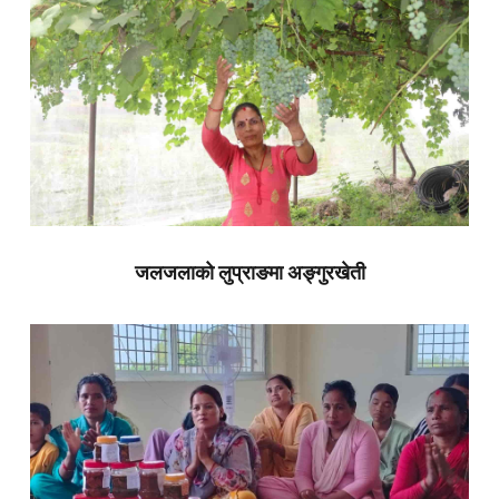
जलजलाको लुप्राङमा अङ्गुरखेती