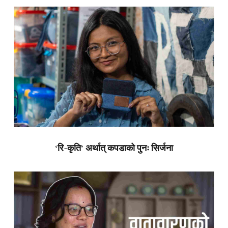
‘रि-कृति’ अर्थात् कपडाको पुनः सिर्जना