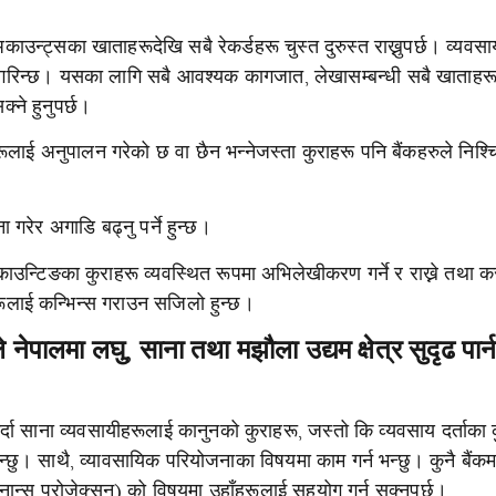
ाउन्ट्सका खाताहरूदेखि सबै रेकर्डहरू चुस्त दुरुस्त राख्नुपर्छ। व्यवस
्ट गरिन्छ। यसका लागि सबै आवश्यक कागजात, लेखासम्बन्धी सबै खाताहर
क्ने हुनुपर्छ।
ूलाई अनुपालन गरेको छ वा छैन भन्नेजस्ता कुराहरू पनि बैंकहरुले निश्चि
 गरेर अगाडि बढ्नु पर्ने हुन्छ।
अकाउन्टिङका कुराहरू व्यवस्थित रूपमा अभिलेखीकरण गर्ने र राख्ने तथा 
कहरूलाई कन्भिन्स गराउन सजिलो हुन्छ।
ले नेपालमा लघु, साना तथा मझौला उद्यम क्षेत्र सुदृढ पार्
 गर्दा साना व्यवसायीहरूलाई कानुनको कुराहरू, जस्तो कि व्यवसाय दर्ताका 
छु। साथै, व्यावसायिक परियोजनाका विषयमा काम गर्न भन्छु। कुनै बैंकम
फाइनान्स प्रोजेक्सन) को विषयमा उहाँहरूलाई सहयोग गर्न सक्नुपर्छ।