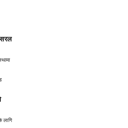
न सरल
स्थामा
ड
ो
कै लागि