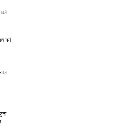
ायको
ू
त गर्न
करका
न
कुरा,
ा