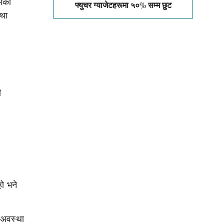
र्को
फ्युचर ग्याजेटहरूमा ५०% सम्म छुट
्था
ी
हो भने
 अवस्था