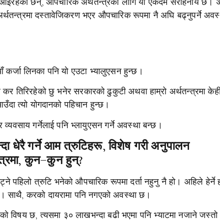
फ आइरहेका छन्, औपचारिक अर्थतन्त्रका लागि यो एकदमै सराहनीय छ। अ
्थतन्त्रमा दस्तावेजिकरण भएर औपचारिक रूपमा नै अघि बढ्नुपर्ने अवस
ाँ कर्जा लिनका पनि यो एउटा भ्यालुएसन हुन्छ।
 कर तिरिरहेको छु भनेर सरकारको ढुकुटी अथवा हाम्रो अर्थतन्त्रमा केह
 आउँदा त्यो योगदानको पहिचान हुन्छ।
यवसाय गर्नेलाई पनि भ्लायुएसन गर्ने अवस्था बन्छ।
दा धेरै गर्ने आम त्रुटिहरू, विशेष गरी अनुपालन
त्रमा, कुन–कुन हुन्?
ट्ने पहिलो त्रुटि भनेको औपचारिक रूपमा दर्ता नहुनु नै हो। अहिले हेर्ने 
 पाइन्छ। साथै, करको दायरामा पनि नगएको अवस्था छ।
मा)को विषय छ, त्यसमा ३० लाखभन्दा बढी भएमा पनि भ्याटमा नजाने जस्तो