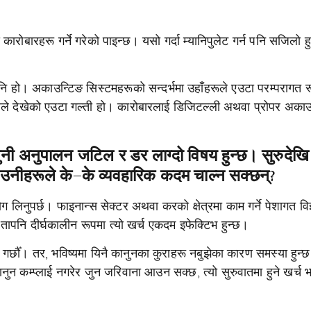
कारोबारहरू गर्ने गरेको पाइन्छ। यसो गर्दा म्यानिपुलेट गर्न पनि सजिलो हु
ु पनि हो। अकाउन्टिङ सिस्टमहरूको सन्दर्भमा उहाँहरूले एउटा परम्परागत 
मीले देखेको एउटा गल्ती हो। कारोबारलाई डिजिटल्ली अथवा प्रोपर अकाउन
नी अनुपालन जटिल र डर लाग्दो विषय हुन्छ। सुरुदेखि 
न उनीहरूले के–के व्यवहारिक कदम चाल्न सक्छन्?
 लिनुपर्छ। फाइनान्स सेक्टर अथवा करको क्षेत्रमा काम गर्ने पेशागत विज
ापनि दीर्घकालीन रूपमा त्यो खर्च एकदम इफेक्टिभ हुन्छ।
 गर्छौँ। तर, भविष्यमा यिनै कानुनका कुराहरू नबुझेका कारण समस्या हुन्
ुन कम्प्लाई नगरेर जुन जरिवाना आउन सक्छ, त्यो सुरुवातमा हुने खर्च भन्