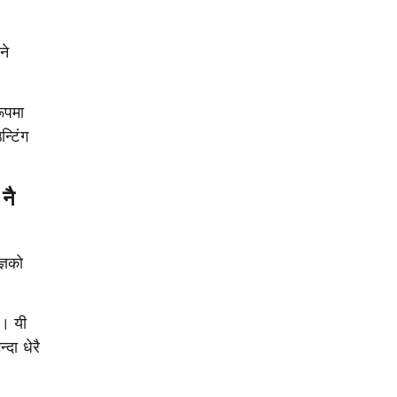
ने
रूपमा
्टिंग
नै
्ञको
छ। यी
दा धेरै