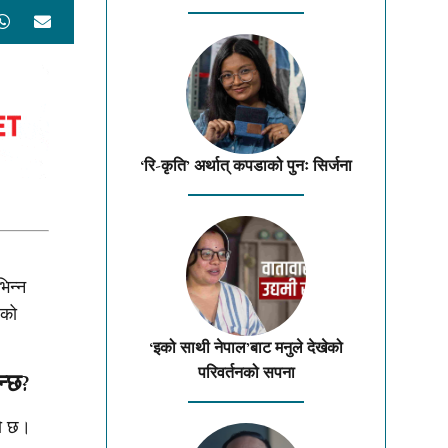
‘रि-कृति’ अर्थात् कपडाको पुनः सिर्जना
िन्न
ेको
‘इको साथी नेपाल’बाट मनुले देखेको
परिवर्तनको सपना
न्छ?
को छ।