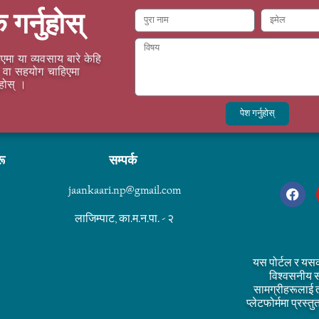
क गर्नुहोस्
एमा या व्यवसाय बारे केहि
वा सहयोग चाहिएमा
ुहोस् ।
पेश गर्नुहोस्
रू
सम्पर्क
jaankaari.np@gmail.com
लाजिम्पाट, का.म.न.पा. - २
यस पोर्टल र यस
विश्वसनीय स
सामग्रीहरूलाई 
प्लेटफोर्ममा प्रस