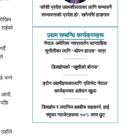
‘कोशी प्रदेश उद्यमशीलताका लागि सम्भावनै
सम्भावनाको प्रदेश हो’: खगेनसिं हाङगाम
 जोखिम
ा राईको
उद्यम सम्बन्धि कार्यक्रमहरू
नेपाल-अमेरिका नवप्रवर्तन साप्ताहिक
्दै
चुनौतीका लागि “ओपन हाउस” सत्र
ले
डिशहोमको “खुशीको बोनस”
छ भन्ने
ड्रोन उद्यमीहरूकालागि ‘एलिभेट नेपाल’
कार्यक्रममा आवेदन खुला
र आयो,
नेपछि
डिशहोम र ल्यानिज हबबीच सहकार्य, हाई
फ्युचर ग्याजेटहरूमा ५०% सम्म छुट
उहाँले