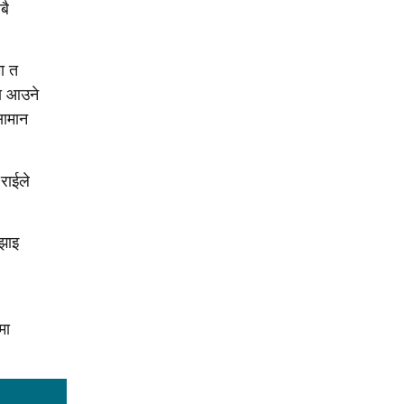
बै
ा त
मा आउने
सामान
राईले
झाइ
मा