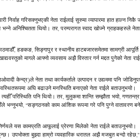
ारी निर्वाह गरिसक्नुभएकी नेता राईलाई सुरुमा व्यापारमा हात हाल्न निकै
भन्ने अनिश्चितता थियो। तर, परम्परागत स्वाद खोज्ने ग्राहकहरुले नेत
काठमाडौँ, हङकङ, सिङ्गापुर र स्थानीय हाटबजारसमेतमा सामग्री आपूर्ति गर
यवस्तुको मागले आफ्नो व्यवसाय अझै विस्तार गर्न मद्दत पुगेको नेता राई
ाओवादी केन्द्र)ले नेता तथा कार्यकर्ताले उत्पादन र उद्यममा पनि जोडिनुपर्
व्यवस्थितरूपमा अघि बढाउने मनस्थिति बनाएको नेता राईले बताउनुभयो।
त्यहीँ परिस्थिति पनि थियो। तर, मुलुकमा शान्ति सम्झौता भयो, गणतन्त्
हाँले भन्नुभयो, “सङ्गठनको काम आंशिक रूपमा गरे पनि पुग्ने वातावरण ब
ै निर्णयले यस कामप्रति आफूलाई प्रेरणा मिलेको नेता राईले बताउनुभयो।
्छ। उपभोक्ता बुझ्दा हाम्रो व्यवहारिक धरातल अझै मजबुत बन्दो रहेछ,” 