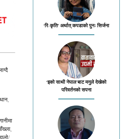
‘रि-कृति’ अर्थात् कपडाको पुनः सिर्जना
ाग्दै
‘इको साथी नेपाल’बाट मनुले देखेको
परिवर्तनको सपना
 धान,
गानीमा
ँख्ला,
डालो/