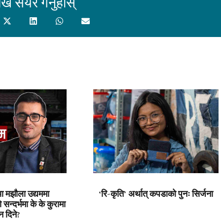
ेख सेयर गर्नुहोस्
ा मझौला उद्यममा
‘रि-कृति’ अर्थात् कपडाको पुनः सिर्जना
सन्दर्भमा के के कुरामा
न दिने?