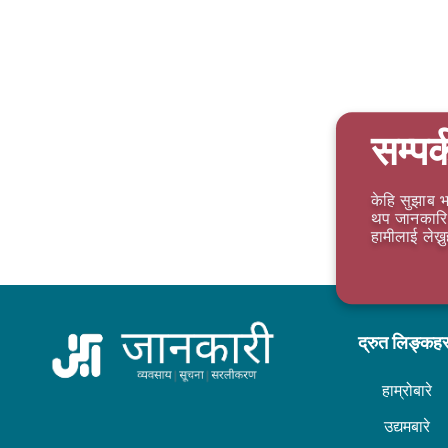
सम्पर्
केहि सुझाब भ
थप जानकारि 
हामीलाई लेख्न
द्रुत लिङ्कह
हाम्रोबारे
उद्यमबारे