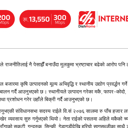
पयले राजनीतिलाई नै पेसाझैँ बनाउँदा मुलकुमा भ्रष्टाचार बढेको आरोप पनि ल
ल बजारमा कृषि उत्पादनको मूल्य अभिवृद्धि र स्थानीय उद्योग प्रवर्द्धन गर्ने
 सञ्चालन गर्दै आउनुभएको छ। स्थानीयले उत्पादन गरेका मकै, फापर–कोदो,
ा प्रशोधन गरेर उहाँले बिक्री गर्दै आउनुभएको छ।
ेत रहनुभएकी संविधानसभा सदस्य राईले वि.सं २०७६ सालमा रु पाँच हजार ल
राखेर व्यवसाय सुरु गर्नुभएको थियो। नेता राईको पसलमा अहिले मकैको च्या
ँगाको सुकुटी, गुन्द्रुक, सिन्की, गेडागुडीदेखि हरियो सागसब्जीका साथै 