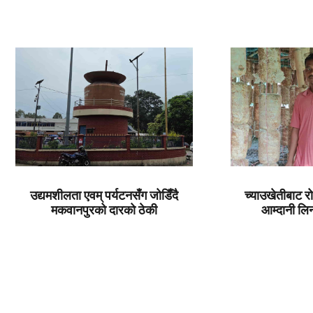
उद्यमशीलता एवम् पर्यटनसँग जोडिँदै
च्याउखेतीबाट र
मकवानपुरको दारको ठेकी
आम्दानी ल