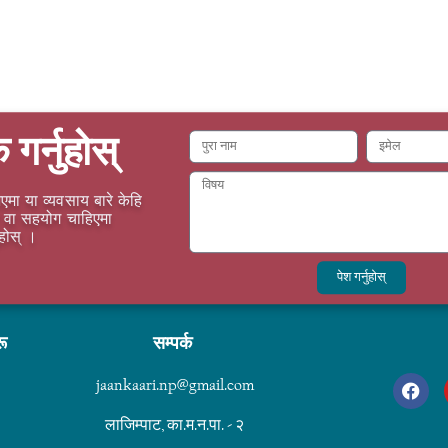
क गर्नुहोस्
एमा या व्यवसाय बारे केहि
वा सहयोग चाहिएमा
ुहोस् ।
पेश गर्नुहोस्
रू
सम्पर्क
jaankaari.np@gmail.com
लाजिम्पाट, का.म.न.पा. - २