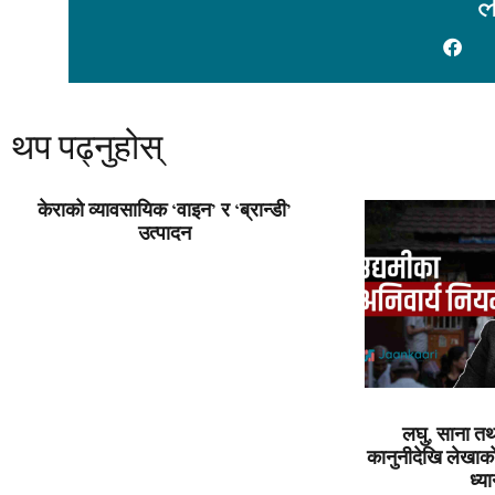
ल
थप पढ्नुहोस्
केराको व्यावसायिक ‘वाइन’ र ‘ब्रान्डी’
उत्पादन
लघु, साना तथ
कानुनीदेखि लेखाको 
ध्या