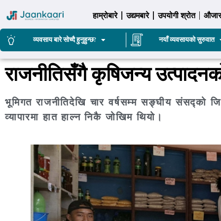
हाम्रोबारे
उद्यमबारे
उपयोगी श्रोत
औजा
व्यवसाय बारे सोच्दै हुनुहुन्छ?
नयाँ व्यवसायको सुरुवात
राजनीतिसँगै कृषिजन्य उत्पादनको
भूमिगत राजनीतिदेखि चार वर्षसम्म सङ्घीय संसद्को जिम्म
व्यापारमा हात हाल्न निकै जोखिम थियो।