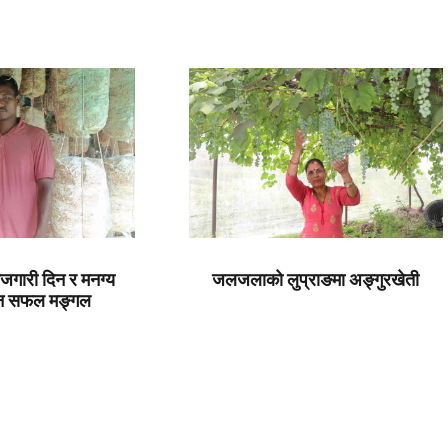
ोजगारी दिन र मनग्य
जलजलाको लुप्राङमा अङ्गुरखेती
िन सफल मङ्गल