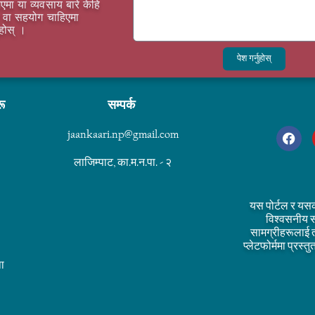
एमा या व्यवसाय बारे केहि
वा सहयोग चाहिएमा
ुहोस् ।
पेश गर्नुहोस्
रू
सम्पर्क
jaankaari.np@gmail.com
लाजिम्पाट, का.म.न.पा. - २
यस पोर्टल र यस
विश्वसनीय स
सामग्रीहरूलाई 
प्लेटफोर्ममा प्रस
ा