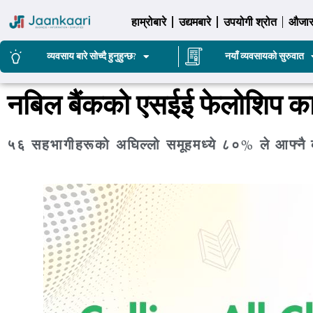
हाम्रोबारे
उद्यमबारे
उपयोगी श्रोत
औजा
व्यवसाय बारे सोच्दै हुनुहुन्छ?
नयाँ व्यवसायको सुरुवात
नबिल बैंकको एसईई फेलोशिप क
५६ सहभागीहरूको अघिल्लो समूहमध्ये ८०% ले आफ्नै व