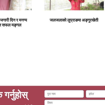
ोजगारी दिन र मनग्य
जलजलाको लुप्राङमा अङ्गुरखेती
िन सफल मङ्गल
क गर्नुहोस्