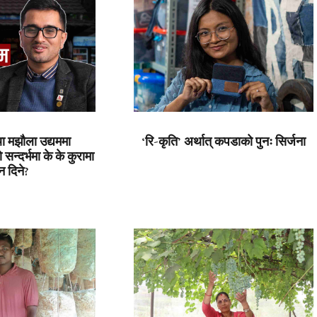
ा मझौला उद्यममा
‘रि-कृति’ अर्थात् कपडाको पुनः सिर्जना
सन्दर्भमा के के कुरामा
न दिने?