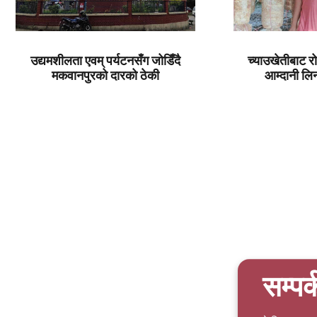
उद्यमशीलता एवम् पर्यटनसँग जोडिँदै
च्याउखेतीबाट र
मकवानपुरको दारको ठेकी
आम्दानी ल
सम्पर्