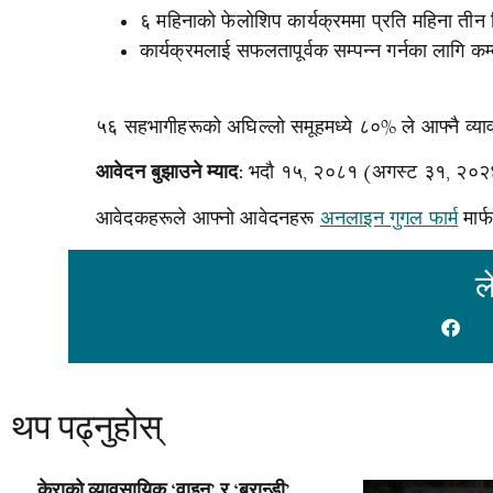
६ महिनाको फेलोशिप कार्यक्रममा प्रति महिना तीन द
कार्यक्रमलाई सफलतापूर्वक सम्पन्न गर्नका लागि क
५६ सहभागीहरूको अघिल्लो समूहमध्ये ८०% ले आफ्नै व्या
भदौ १५, २०८१ (अगस्ट ३१, २०२
आवेदन बुझाउने म्याद:
आवेदकहरूले आफ्नो आवेदनहरू
अनलाइन गुगल फार्म
मार्
ल
थप पढ्नुहोस्
केराको व्यावसायिक ‘वाइन’ र ‘ब्रान्डी’