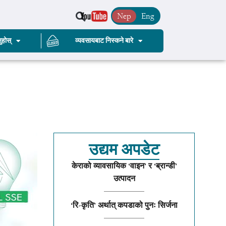
Nep
Eng
ुहोस्
व्यवसायबाट निस्कने बारे
उद्यम अपडेट
केराको व्यावसायिक ‘वाइन’ र ‘ब्रान्डी’
उत्पादन
‘रि-कृति’ अर्थात् कपडाको पुनः सिर्जना