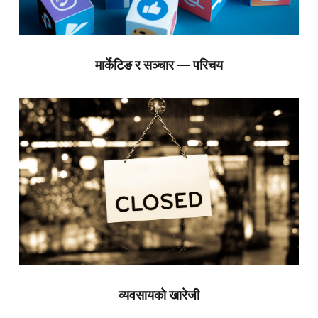
मार्केटिङ र सञ्चार — परिचय
व्यवसायको खारेजी