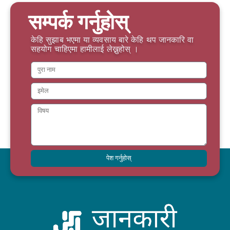
सम्पर्क गर्नुहोस्
केहि सुझाब भएमा या व्यवसाय बारे केहि थप जानकारि वा
सहयोग चाहिएमा हामीलाई लेख्नुहोस् ।
पेश गर्नुहोस्