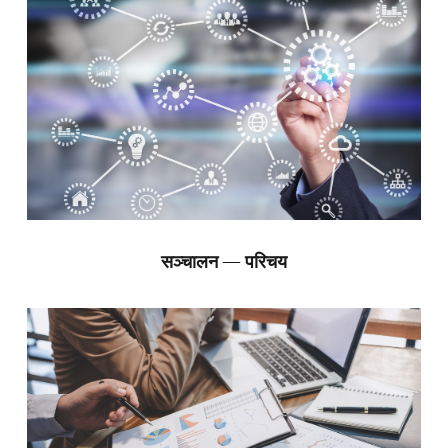
सञ्चालन — परिचय