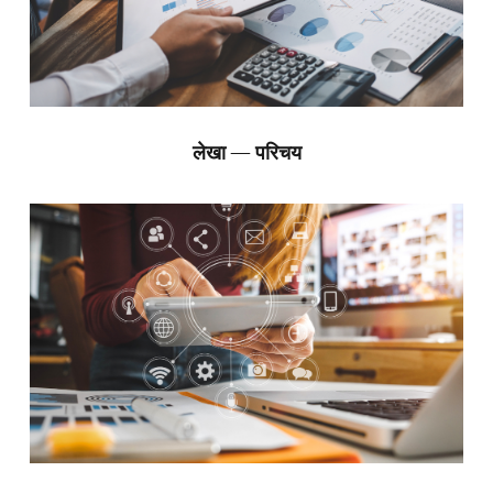
लेखा — परिचय