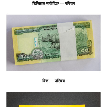
डिजिटल मार्केटिङ — परिचय
वित्त — परिचय