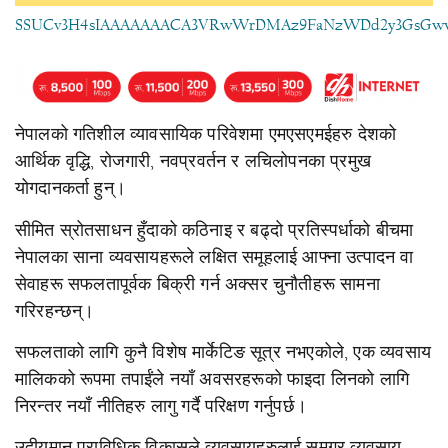
SSUCv3H4sIAAAAAAACA3VRwWrDMAz9FaNzWDd2y3GsGwwGZd
नेपालको गतिशील व्यावसायिक परिवेशमा एमएसएमईहरु देशको
आर्थिक वृद्धि, रोजगारी, नवप्रवर्तन र लचिलोपनका प्रमुख
योगदानकर्ता हुन्।
सीमित स्रोतसाधन हुँदाको कठिनाइ र बढ्दो प्रतिस्पर्धाको बीचमा
नेपालका साना व्यवसायहरूले लक्षित समूहलाई आफ्ना उत्पादन वा
सेवाहरू सफलतापूर्वक बिक्री गर्न अक्सर चुनौतीहरू सामना
गरिरहन्छन्।
सफलताको लागि कुनै विशेष मार्केटिङ सूत्र नभएकोले, एक व्यवसाय
मालिकको रूपमा तपाईंले नयाँ अवसरहरूको फाइदा लिनको लागि
निरन्तर नयाँ नीतिहरु लागु गर्दै परिक्षण गर्नुपर्छ।
उदीयमान प्राविधिक विकासले व्यवसायहरुलाई समग्र व्यवसाय