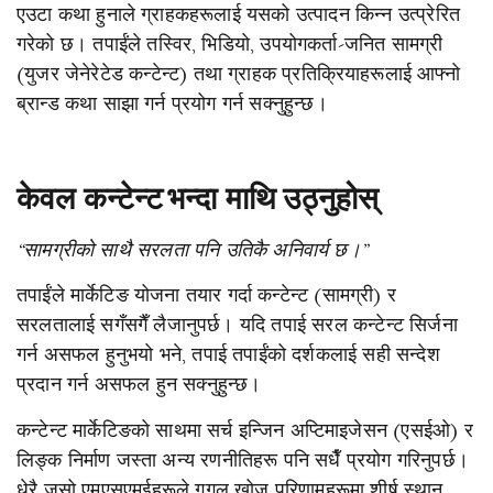
एउटा कथा हुनाले ग्राहकहरूलाई यसको उत्पादन किन्न उत्प्रेरित
गरेको छ। तपाईंले तस्विर, भिडियो, उपयोगकर्ता-जनित सामग्री
(युजर जेनेरेटेड कन्टेन्ट) तथा ग्राहक प्रतिक्रियाहरूलाई आफ्नो
ब्रान्ड कथा साझा गर्न प्रयोग गर्न सक्नुहुन्छ।
केवल कन्टेन्ट भन्दा माथि उठ्नुहोस्
“सामग्रीको साथै सरलता पनि उतिकै अनिवार्य छ।”
तपाईंले मार्केटिङ योजना तयार गर्दा कन्टेन्ट (सामग्री) र
सरलतालाई सगँसगैँ लैजानुपर्छ। यदि तपाई सरल कन्टेन्ट सिर्जना
गर्न असफल हुनुभयो भने, तपाई तपाईंको दर्शकलाई सही सन्देश
प्रदान गर्न असफल हुन सक्नुहुन्छ।
कन्टेन्ट मार्केटिङको साथमा सर्च इन्जिन अप्टिमाइजेसन (एसईओ) र
लिङ्क निर्माण जस्ता अन्य रणनीतिहरू पनि सधैँ प्रयोग गरिनुपर्छ।
धेरै जसो एमएसएमईहरूले गुगल खोज परिणामहरूमा शीर्ष स्थान