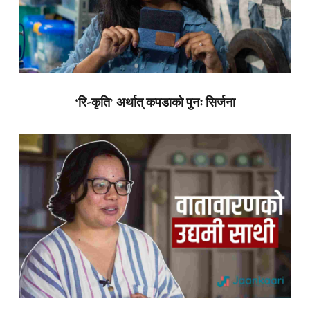
‘रि-कृति’ अर्थात् कपडाको पुनः सिर्जना