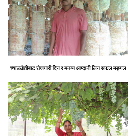
च्याउखेतीबाट रोजगारी दिन र मनग्य आम्दानी लिन सफल मङ्गल