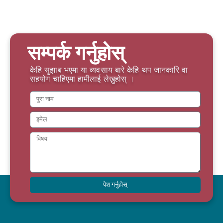
सम्पर्क गर्नुहोस्
केहि सुझाब भएमा या व्यवसाय बारे केहि थप जानकारि वा
सहयोग चाहिएमा हामीलाई लेख्नुहोस् ।
पेश गर्नुहोस्