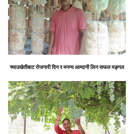
च्याउखेतीबाट रोजगारी दिन र मनग्य आम्दानी लिन सफल मङ्गल