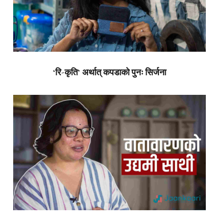
‘रि-कृति’ अर्थात् कपडाको पुनः सिर्जना