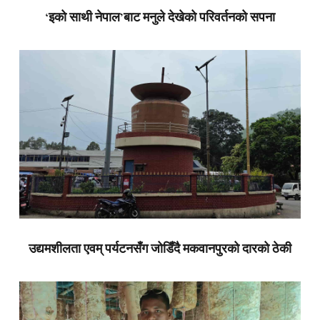
‘इको साथी नेपाल’बाट मनुले देखेको परिवर्तनको सपना
उद्यमशीलता एवम् पर्यटनसँग जोडिँदै मकवानपुरको दारको ठेकी