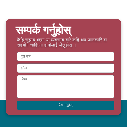
सम्पर्क गर्नुहोस्
केहि सुझाब भएमा या व्यवसाय बारे केहि थप जानकारि वा
सहयोग चाहिएमा हामीलाई लेख्नुहोस् ।
पेश गर्नुहोस्