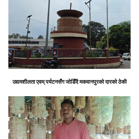
उद्यमशीलता एवम् पर्यटनसँग जोडिँदै मकवानपुरको दारको ठेकी