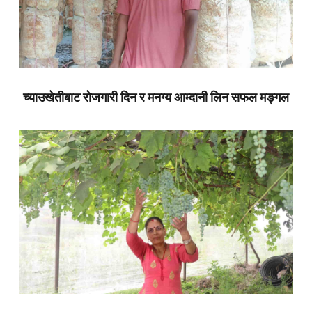
च्याउखेतीबाट रोजगारी दिन र मनग्य आम्दानी लिन सफल मङ्गल