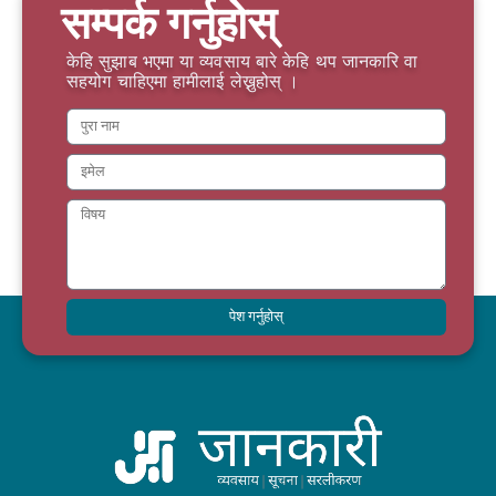
सम्पर्क गर्नुहोस्
केहि सुझाब भएमा या व्यवसाय बारे केहि थप जानकारि वा
सहयोग चाहिएमा हामीलाई लेख्नुहोस् ।
पेश गर्नुहोस्