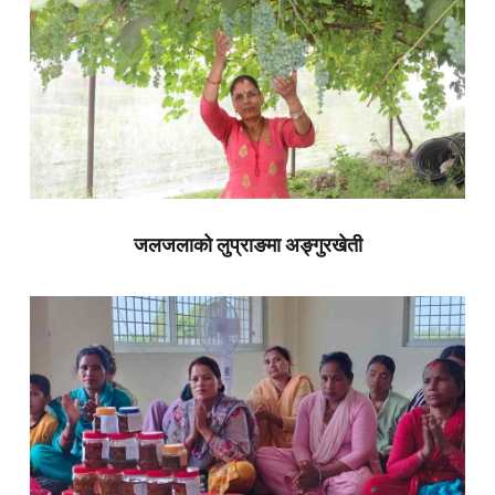
जलजलाको लुप्राङमा अङ्गुरखेती