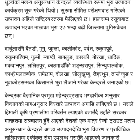
धुञ्चेको मत्स्य अनुसन्धान केन्द्रले व्यवस्थित रूपमा भुरा उत्पादन
कार्यक्रम सुरु गरेको थियो। सुरुमा सीमित परीक्षणबाट गरिएको
उत्पादन अहिले राष्ट्रियस्तरमा फैलिएको छ। हालसम्म रसुवाबाट
उत्पादन भएका माछाका भुरा २७ भन्दा बढी जिल्लामा पुगिसकेका
छन्।
दार्चुलासँगै बैतडी, मुगु, जुम्ला, कालीकोट, पर्वत, रुकुमपूर्व,
रुकुमपश्चिम, गुल्मी, म्याग्दी, बागलुङ, कास्की, गोरखा, धादिङ,
मकवानपुर, ललितपुर, काठमाडौँको शङ्खरापुर, सिन्धुपाल्चोक,
काभ्रेपलाञ्चोक, रामेछाप, दोलखा, सोलुखुम्बु, तेह्रथुम, ताप्लेजुङ र
नुवाकोटसम्मका किसानले भुरा लैजाने गरेका केन्द्रले जनाएको छ।
केन्द्रका वैज्ञानिक प्रमुख महेन्द्रप्रसाद भण्डारीका अनुसार
किसानको मागअनुसार विस्तारै उत्पादन अगाडि लगिएको छ। यसले
हिमाली कृषि प्रणालीमा परिवर्तन ल्याएको बताउँदै उहाँले सरकार
मातहतमा सञ्चालन हुँदै आएको देशको एक मात्र रेन्वो ट्राउट मत्स्य
अनुसन्धान केन्द्रले अण्डा उत्पादनदेखि भुरा वितरण र प्राविधिक
तालिमसम्म एकीकृत सेवा उपलब्ध गराउँदै आइएको जानकारी