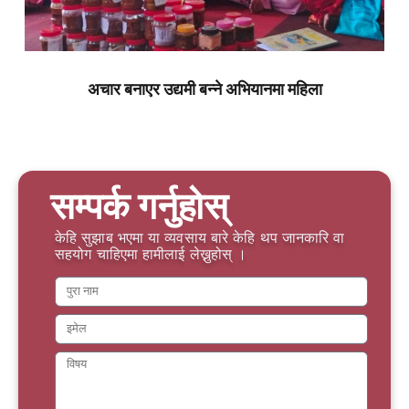
अचार बनाएर उद्यमी बन्ने अभियानमा महिला
सम्पर्क गर्नुहोस्
केहि सुझाब भएमा या व्यवसाय बारे केहि थप जानकारि वा
सहयोग चाहिएमा हामीलाई लेख्नुहोस् ।