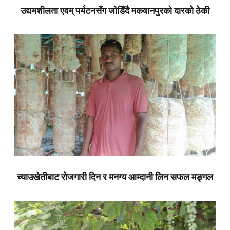
उद्यमशीलता एवम् पर्यटनसँग जोडिँदै मकवानपुरको दारको ठेकी
च्याउखेतीबाट रोजगारी दिन र मनग्य आम्दानी लिन सफल मङ्गल