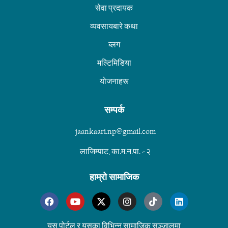
सेवा प्रदायक
व्यवसायबारे कथा
ब्लग
मल्टिमिडिया
योजनाहरू
सम्पर्क
jaankaari.np@gmail.com
लाजिम्पाट, का.म.न.पा. - २
हाम्रो सामाजिक
यस पोर्टल र यसका विभिन्न सामाजिक सञ्जालमा