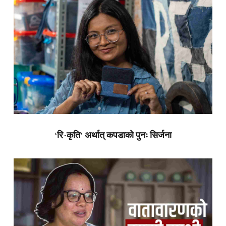
‘रि-कृति’ अर्थात् कपडाको पुनः सिर्जना