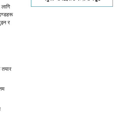
ो लागि
दण्डहरू
ुझ्न र
ू तयार
्तम
ा