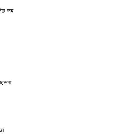
्नेछ जब
यहरूमा
खा