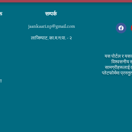
रू
सम्पर्क
jaankaari.np@gmail.com
लाजिम्पाट, का.म.न.पा. - २
यस पोर्टल र यस
विश्वसनीय स
सामग्रीहरूलाई 
प्लेटफोर्ममा प्रस
ा