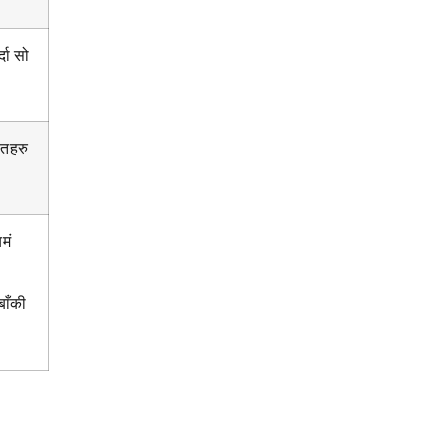
दा सो
ातहरु
मं
बाँकी