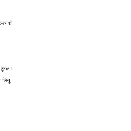
ीक ऋणको
 हुन्छ।
 लिनु