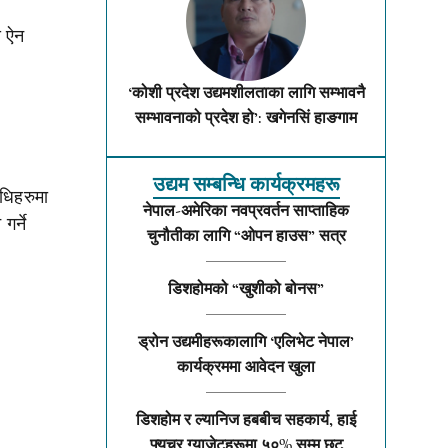
स ऐन
‘कोशी प्रदेश उद्यमशीलताका लागि सम्भावनै
सम्भावनाको प्रदेश हो’: खगेनसिं हाङगाम
उद्यम सम्बन्धि कार्यक्रमहरू
िधिहरुमा
नेपाल-अमेरिका नवप्रवर्तन साप्ताहिक
र्ने
चुनौतीका लागि “ओपन हाउस” सत्र
डिशहोमको “खुशीको बोनस”
ड्रोन उद्यमीहरूकालागि ‘एलिभेट नेपाल’
कार्यक्रममा आवेदन खुला
डिशहोम र ल्यानिज हबबीच सहकार्य, हाई
फ्युचर ग्याजेटहरूमा ५०% सम्म छुट