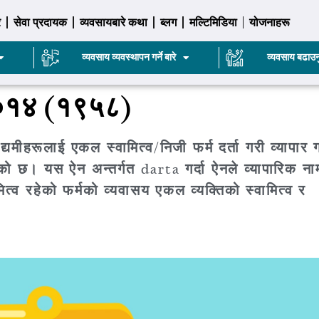
र
सेवा प्रदायक
व्यवसायबारे कथा
ब्लग
मल्टिमिडिया
योजनाहरू
व्यवसाय व्यवस्थापन गर्ने बारे
व्यवसाय बढाउन
, २०१४ (१९५८)
्यमीहरूलाई एकल स्वामित्व/निजी फर्म दर्ता गरी व्यापार गर
को छ। यस ऐन अन्तर्गत darta गर्दा ऐनले व्यापारिक ना
त्व रहेको फर्मको व्यवासय एकल व्यक्तिको स्वामित्व र