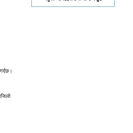
गर्दछ।
 सजिलो