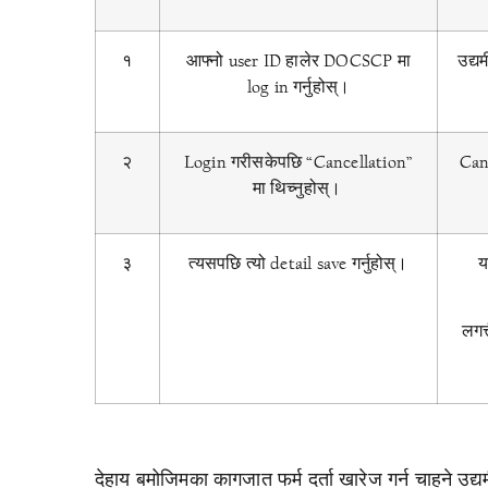
१
आफ्नो user ID हालेर DOCSCP मा
उद्य
log in गर्नुहोस्।
२
Login गरीसकेपछि “Cancellation”
Can
मा थिच्नुहोस्।
३
त्यसपछि त्यो detail save गर्नुहोस्।
य
लगत
देहाय बमोजिमका कागजात फर्म दर्ता खारेज गर्न चाहने उद्यमी