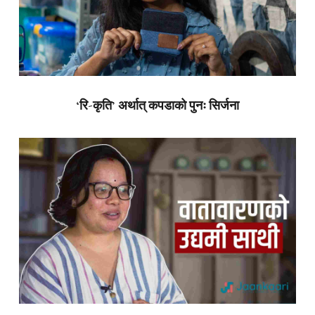
‘रि-कृति’ अर्थात् कपडाको पुनः सिर्जना