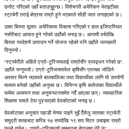
छनोट गरिएको उहाँ बताउनुहुन्छ। विशेषगरी अमेरिकन भेराइटीका
स्ट्रबेरी तराई क्षेत्रमा राम्रो हुने भएकाले सोही जात लगाइएको छ।
उक्त बिरुवा मूलतः अमेरिकामा विकास गरिएको र हाल इजिप्टस्थित
नर्सरीबाट आयात हुने गरेको उहाँको भनाइ छ। आगामी वर्षदेखि
बिरुवा स्वदेशमै उत्पादन गर्ने योजना रहेको पनि उहाँले जानकारी
दिनुभयो।
“स्ट्रबेरीले अहिले एग्रो–टुरिजमलाई राम्रोसँग प्रवद्र्धन गरेको छ”,
उहाँले भन्नुभयो। एग्रो–टुरिजममार्फत कृषिसँग प्रत्यक्ष जोडिने
अवसर मिल्ने भएकाले बालबालिका तथा विद्यार्थीका लागि यो उपयोगी
माध्यम बनेको उहाँको अनुभव छ। विभिन्न कृषि कलेजका विद्यार्थीले
फर्ममा अध्ययन तथा अनुसन्धानसमेत गर्दै आएका छन्। व्यावहारिक
शिक्षामा यसले टेवा पु¥याएको देवकोटाको भनाइ छ।
देवकोटाका अनुसार पहाडी भेगमा पाइने भुइँ ऐँसेलु जातका स्ट्रबेरी
समुद्री सतहबाट करिब १७ सयदेखि १९ सय मिटर उचाइमा राम्रो
फल्ने गर्छन्। “एग्रो–टुरिजमको सम्भावना नेपालमा धेरै छ”,