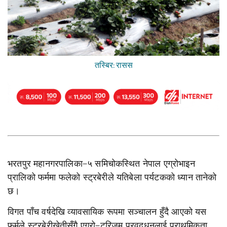
तस्बिर: रासस
भरतपुर महानगरपालिका–५ समिचोकस्थित नेपाल एग्रोभाइन
प्रालिको फर्ममा फलेको स्ट्रबेरीले यतिबेला पर्यटकको ध्यान तानेको
छ।
विगत पाँच वर्षदेखि व्यावसायिक रूपमा सञ्चालन हुँदै आएको यस
फर्मले स्ट्रबेरीखेतीसँगै एग्रो–टुरिजम प्रवद्र्धनलाई प्राथमिकता