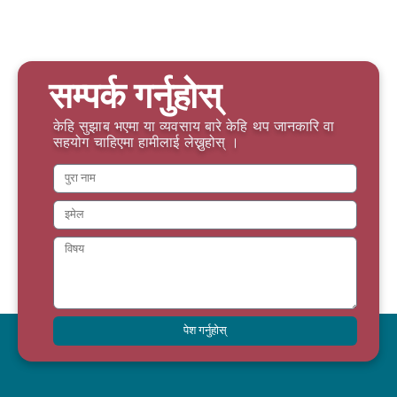
सम्पर्क गर्नुहोस्
केहि सुझाब भएमा या व्यवसाय बारे केहि थप जानकारि वा
सहयोग चाहिएमा हामीलाई लेख्नुहोस् ।
पेश गर्नुहोस्