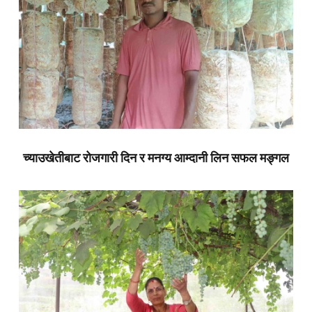
च्याउखेतीबाट रोजगारी दिन र मनग्य आम्दानी लिन सफल मङ्गल