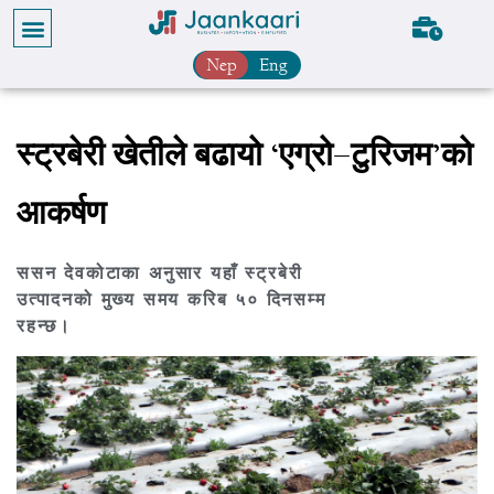
Nep
Eng
स्ट्रबेरी खेतीले बढायो ‘एग्रो–टुरिजम’को
आकर्षण
ससन देवकोटाका अनुसार यहाँ स्ट्रबेरी
उत्पादनको मुख्य समय करिब ५० दिनसम्म
रहन्छ।