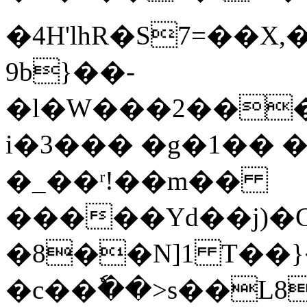
�4H'lhR�S7=��X,
9b}��-
�l�W���2���
i�3��� �g�1�� 
�_��ʳ!��m��
�����Yd��j)�C
�8��N]1 T��}
�c��ٗ��>s��L8