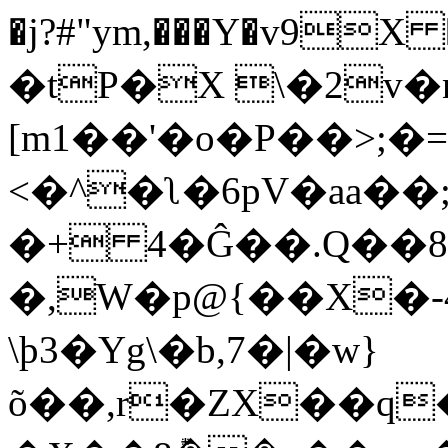
�j?#"ym,���Y�v9X �
�tP�X \�2v�
[m1��'�o�P��>;�=
<�^�ʅ�6pV�aa�
�+ 4�Ĝ��.Q��8
�,W�p@{��X�-4��+M͂
\ϸ3�Yg\�b,7�|�w}
õ��,r�ZX��q