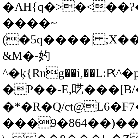
�ΛH{q�>�<��?
����~
(�5q����| ;X
&M�-妁
^�ķ{Rng��i,��L:
�P��-E,呓���[B
�*�R�Q/ct@L6�F
���9�864��)��