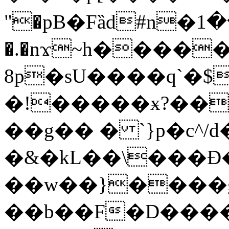
"�pB�Fȁd#n�ۆ��1
�.�nϫ~h����
8p�sU����q`�$
�!�
����ӿ?��
��g�� � `}p�c^/
�&�kL��\���Đ�
��w��}����g
��b��F�D����