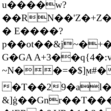
u����w?
��RN��'Z�+
� E����?
p��ot��&j~�
G�GA A+3��q{4�:v
~N��=�$]ϻ#�
�T��29�al�
&]ģ��Gnr��T�