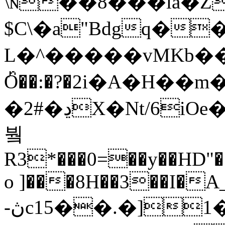
\ɴ��8���la�Z
$C\�a"Bdgq�
L�^�����vMKb��͉��$���0�&���
Oᫍ��:�?�2i�A�H��
�2#�ڍX�Nt/6iOe��XPe�ib�) W�H78�Պs����E���`�IK)�k�2���q����I����L<�.
붴
R3*���0=��y��HD"
o ]���8H��3��I�A_
-ڽc15��.�]1�TL�d�#���vf~@!