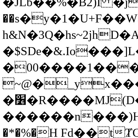
�JLb��%�B2)I �j
��s�y�1�U+F��W
h&N�3Q�hs~2jh
�$SDe�&.Io���
�00����1���
~@�_yx���
�׶�R����MJ(D������/
������n���)H{�
�*�%�H Fd��t