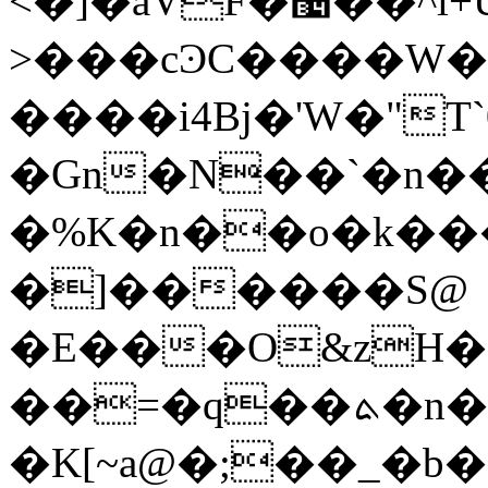
<�]�aVF�޴��^i+U8
>���cϿC����W�
����i4Bj�'Ԝ�"T`
�Gn�N��`�n�
�%K�n��o�k�
�]������S@
�E���O&zH�
��=�q��ܬ�n�DI�)H�O�P��a�
�K[~a@�;��_�b