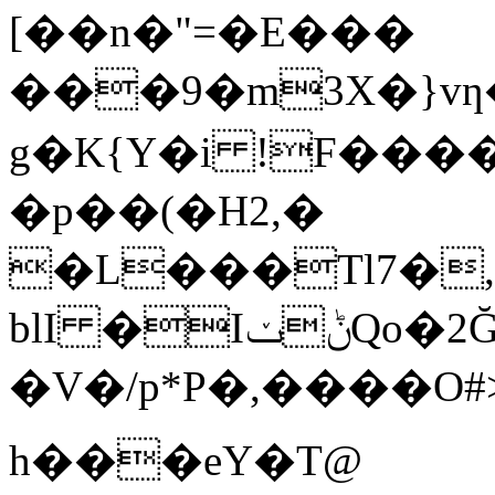
[��n�"=�E���
���9�m3X�}vƞ
g�K{Y�i !F��
�p��(�H2,�
�L���Tl7�,
blI �IݨݖQo�2Ğ ��ӐΌ�i|
�V�/p*P�,����
h���
eY�T@