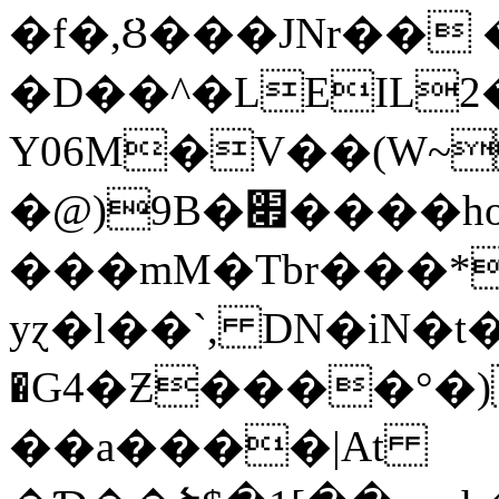
�f�,Ȣ���JNr�� 
�D��^�LEIL2
Y06M�V��(W~
�@)9B�׏����ho�8�J
���mM�Tbr���*
yɀ�l��`, DN�iN�
�G4�Ƶ����°�)
��a����|At