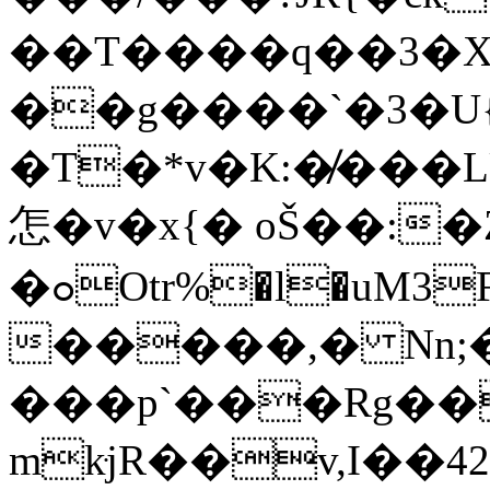
��T����q��3�X
��g����`�3�U{
�T�*v�K:�̸���
怎�v�x{� oŠ��:�
�ߋOtr%�l�uM3F�{��cQ��a��I�� e�c�}a~�g��ǳ� �e�zϸ��By{����3�}cw���(=C5
�����,� Nn;
���p`���Rg��
mkּjR��v,I�