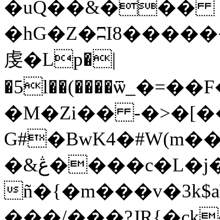
�uQ��&���
�hG�Z�ʭI8������E
虔�Lp�|
�5l��(����ѿ_�=
�M�Zi�� -�>�[�
G#�BwK4�#W(m
�&ڠ����c�L�j����� ��;v
ñ�{�m���v�3k$a
���/���?JR{�ck~