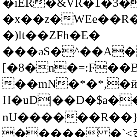
�iER�&VR�1�3
�x��z�WEe��R
�)lt��ZFh�E�
���әS�^��A�
[�8�n�=:F��
��mN�*�*,�
H�uD|��D�$a�
nU������R��}
����� �`<캆��