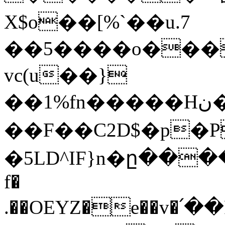
X$o��[%`��u.7
��5����o���_
vc(u��}
��1%fn�����Hن�I5y�zJ�d\�a�{�1A^��wN�bd0�ؽM̰T��Ǌ��a�r�0W�V�u����w��V���ۺ����>�H��A��
��F��C2D$�p�P
�5LD^IF}n�ը���
f�
.��OEYZ�e��v�