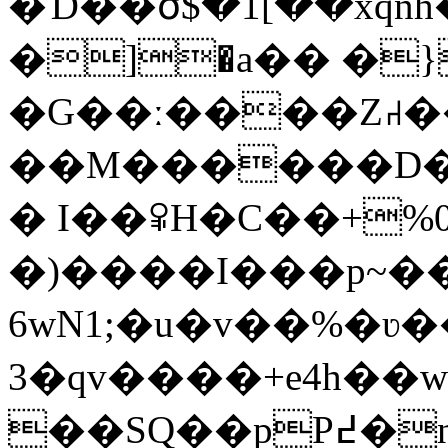
�Ɗ��ծ$�1[��xqnh�.T�
�]�a�� �}�hm�
�G��ː����Z⑁�
��M������D��
� I��ꅧH�C��+%0
�)����I���p~�
6wN1;�u�v��%�ʋ�
3�qv����+e4h��w
��SQ��pP߄�n�g�x�M\Ċ�\/J��Zfe�34�9v,�!