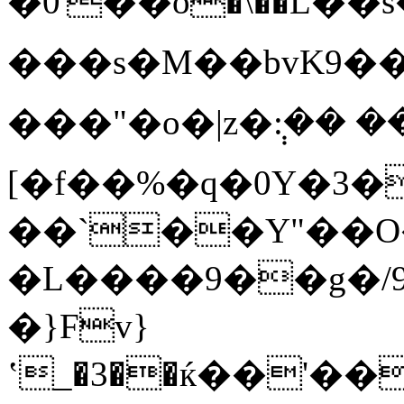
�0'��о�\��L��s��
���s�M��bvK9��
���"�o�|z�݄:��
[�f��%�q�0Υ�
��`��Y"��O
�L����9��g�/9˿
�}Fv}
ʽ_�3��ќ��'�