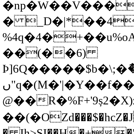
�np�W��V����
� _D�|*��4
%4q�4�+��u%oA�#T����V��y
��(��6)
Þ]6Q�����$b�\;
ں"q�(M�'|�Y��f������I%y�C
@��R�%F+'9ș2�X)
��(�OZd���$�hcZ�
� Ih>SI��H�+�