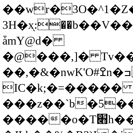
��wr�3O�^1�Z�+יw���ba~طR�#����
3H�x֖:��b��V��
ǡmY@d�
�@���,]� Tv�
��,�&�nwK'O#ߐn�ߏ٧m��oRg/[��Jd$�d��\��m�k��N:+��
IC�k;�=����� 
���z��`b�5��
�����o�T׋h��8fM�Eޓ��L�