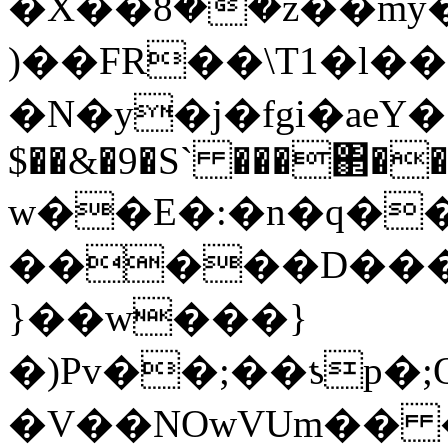
�X��8݊��z��m
)��FR��\T1�l�
�N�y�j�fgi�aeY�͸
$��&�9�S` ���΂�
w��E�:�n�q���N�Z�ע�Ɠ��tb*
�����D����
}��w���}
�)Pv��;��ƾ
�V��NOwVUm�� 