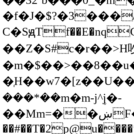
�f�J�$?�3���
C�SԭTf��E�nqC
��Z�S#c�r��>H
�m�$��>��8��u�
�ְH��w7�[z��U��6
���*��m�m-j^۪j�-
��Mm=��ښF�Q[1U���є��`��x�3ab�Q;�e��Uo��Z>@�����N�IM��[��x�@D}K�4�5oz��m�P�,�'6تC[uo���-
��#��T�2p@u���