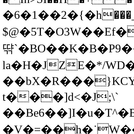
�6�1��2�{�h���_a
$@�5T�O3W��Ef
땪`�BO��K�B�P9�
la�H�JZE�*/W
��bX�R���}KCY
t���]d<�J;\`
��Be6��]I�u�T^
�V�=��h�˙W