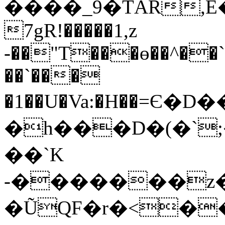
����_9�TÂR,
7gR!�����1,z
-��"T���ɵ��^��`�
��`���
�1��U�Va:�H��=Є
�h���D�(�`;
��`K
-�������
�ŨQF�r�<��