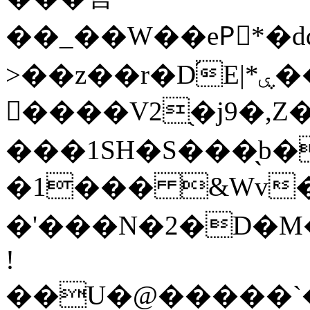
��_��W��ePِ*�d
>��z��r�D֝E|*ۑ��s���I�!̀
����V2֭�j9�,Z
���1SH�S���̖b�
�1��� &Wv­
�'���N�2�D�M
!
��U�@�����`���ީ