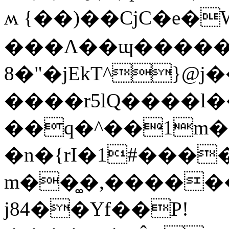
ʍ {��)��CjC�e�
���Λ��ɰ�����j�
8�"�jEkT^}@j
����r5lQ����l��
��q�^��1m�L
�n�{rI�1#���
m��͚�,����
ј84��Yf��P!