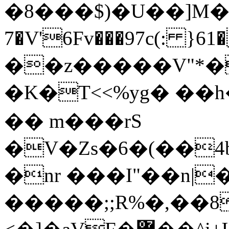
�8���$)�U��]M�$ݎ���E
7�V'6Fv���97c(: }61�
��z�����V"*�
�K�T<<%yg� ��
�� m���rS
�V�Zs�6�(��4bZ
�nr ���I"��n|�
�����;;R%�,��8l��k*Q��(צr"V�аø�