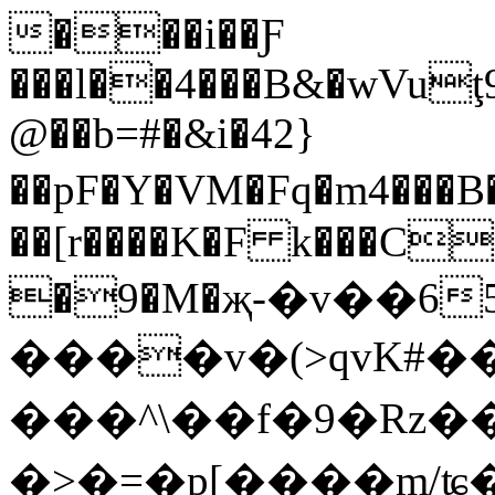
���i��Ƒ
���l��4���B&�wVuţ
@��b=#�&i�42}
��pF�Y�VM�Fq�m4���B��/i
��[r����K�F k���C
�9�M�җ-�v��6
����v�(>qvK#���))��v
���^\��f�9�Rz
�>�=�p[����m/ʨ�