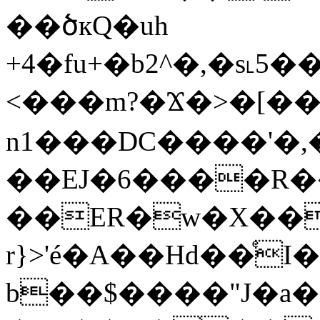
��ծкQ�uһ
+4�fu+�b2^�,�s˪5��
<���m?�Ϫ�>�[��{
n1���DC����'�,
��EJ�6����R�
��ER�w�X��
r}>'é�A��Hd��ͤ
b��$����"J�a�