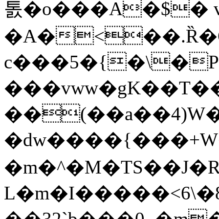
톬�o���A�$� 
�A�
<��.Ȑ�Q
c���5�{�\�P
��(��a��4)W
�dw����{���+
�m�^�M�TS��J�
L�m�I�����<6\
��32`b���0_�