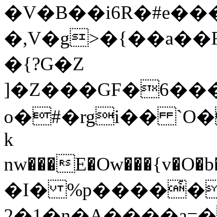
�V�B��i6R�#e��
�,V�g>�{��a��F
�{?G�Z
]�Z���GF�6���=���3��'e�ɛt�f���ڨ�nTev�
o�#�rgi�� `O�I@
k
nw���E�Ow���{v
�I� %p����҅�
2�1�n�A����a=�