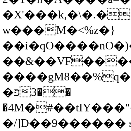
�X'���k,�\�.�
w���M�<%z�}
��i�qO����nO�)
��&��VF���
����gM8��%q� 
�פ3��
�4M�#��tIY���
�/]D��9������ s