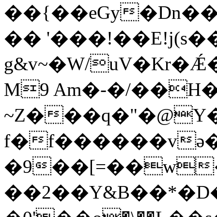
��{��eGy�Dn��
�� '���!��E!j(s�
g&v~�W/uV�Kr�
M9 Am�-�/��H
~Z���q�"�@Y�mfR�j�#��r�
f�f������v
�9��[=��w
��2��Y&B��*�D