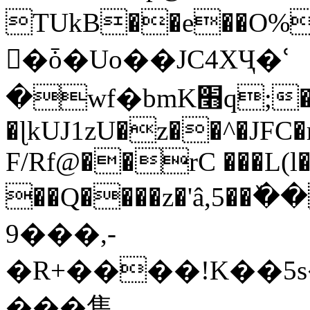
TUkB��e��O%
�ِȱ�Uo��JC4XҶ�ՙ
�wf�bmK׫q;�z������I:�i�=�La��:m;n�����.5���la��Z��DrH
�ɭkUJ1zU�z��^�JFC�
F/Rf@��rC ���L(l�
��Q����z�'â,5��ٚ�
9���,-
�R+����!K��5
���售