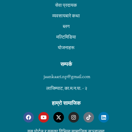
सेवा प्रदायक
व्यवसायबारे कथा
ब्लग
मल्टिमिडिया
योजनाहरू
सम्पर्क
jaankaari.np@gmail.com
लाजिम्पाट, का.म.न.पा. - २
हाम्रो सामाजिक
यस पोर्टल र यसका विभिन्न सामाजिक सञ्जालमा