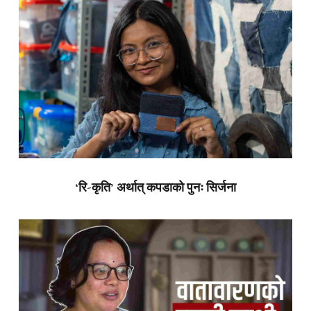
‘रि-कृति’ अर्थात् कपडाको पुनः सिर्जना