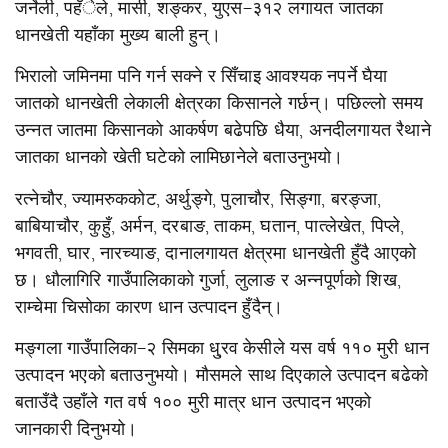
जर्नेली, पहँेले, मार्सी, शङ्कर, युएस–३१२ लगायत जातका
धानखेती यहाँका मुख्य बाली हुन्।
भिरालो जमिनमा पनि गर्न सक्ने र सिँचाइ आवश्यक नपर्ने घैया
जातको धानखेती लेकाली क्षेत्रका किसानले गर्छन्। पछिल्लो समय
उन्नत जातमा किसानको आकर्षण बढेपछि धैया, अनदीलगायत रैथाने
जातका धानको खेती घटेको लामिछानेले बताउनुभयो।
रत्नेचौर, ज्यामरुककोट, अर्थुङ्गे, पुलाचौर, सिङ्गा, बरङ्जा,
बाबियाचौर, कुहुँ, अर्मन, दरबाङ, ताकम, घतान, पात्लेखेत, पिप्ले,
भगवती, घार, नारच्याङ, दानालगायत क्षेत्रमा धानखेती हुँदै आएको
छ। धौलागिरि गाउँपालिकाको गुर्जा, लुलाङ र अन्नपूर्णको शिख,
राम्चेमा चिसोका कारण धान उत्पादन हुँदैन्।
मङ्गला गाउँपालिका–२ सिमका धु्रव केसीले यस वर्ष ११० मुरी धान
उत्पादन भएको बताउनुभयो। मौसमले साथ दिएकाले उत्पादन बढेको
बताउँदै उहाँले गत वर्ष १०० मुरी मात्र धान उत्पादन भएको
जानकारी दिनुभयो।