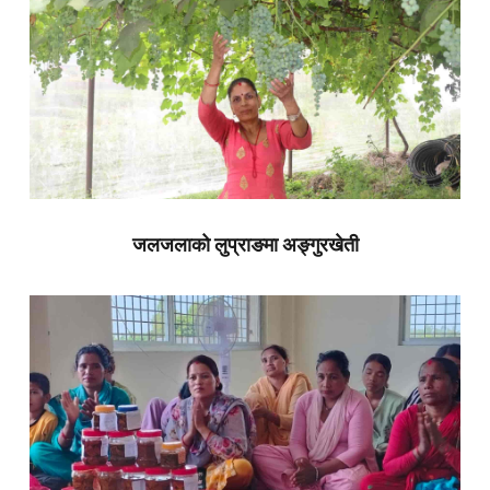
जलजलाको लुप्राङमा अङ्गुरखेती