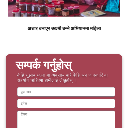
अचार बनाएर उद्यमी बन्ने अभियानमा महिला
सम्पर्क गर्नुहोस्
केहि सुझाब भएमा या व्यवसाय बारे केहि थप जानकारि वा
सहयोग चाहिएमा हामीलाई लेख्नुहोस् ।