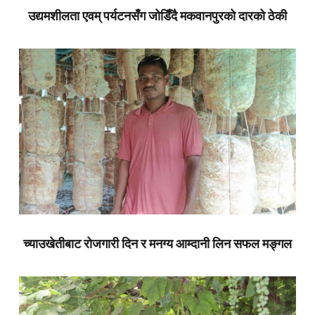
उद्यमशीलता एवम् पर्यटनसँग जोडिँदै मकवानपुरको दारको ठेकी
च्याउखेतीबाट रोजगारी दिन र मनग्य आम्दानी लिन सफल मङ्गल