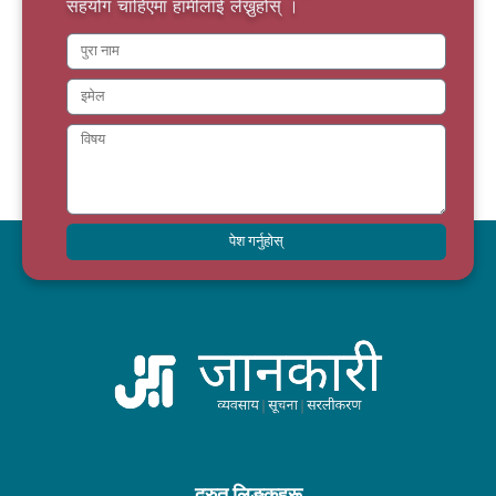
सहयोग चाहिएमा हामीलाई लेख्नुहोस् ।
पेश गर्नुहोस्
द्रुत लिङ्कहरू