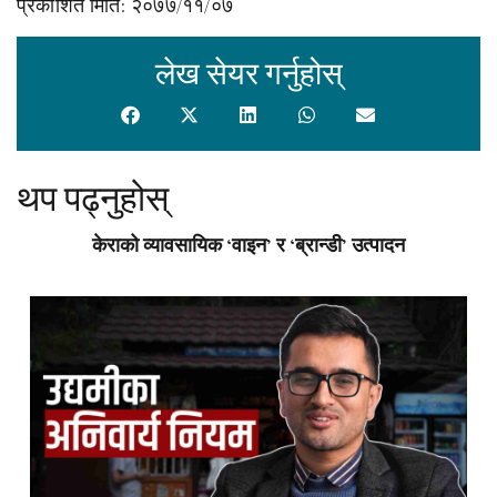
प्रकाशित मिति: २०७७/११/०७
लेख सेयर गर्नुहोस्
थप पढ्नुहोस्
केराको व्यावसायिक ‘वाइन’ र ‘ब्रान्डी’ उत्पादन