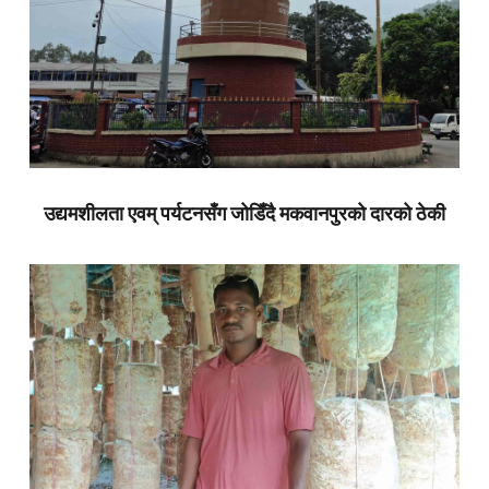
उद्यमशीलता एवम् पर्यटनसँग जोडिँदै मकवानपुरको दारको ठेकी