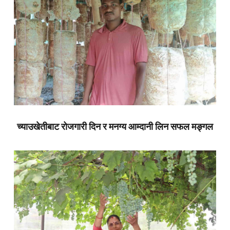
च्याउखेतीबाट रोजगारी दिन र मनग्य आम्दानी लिन सफल मङ्गल