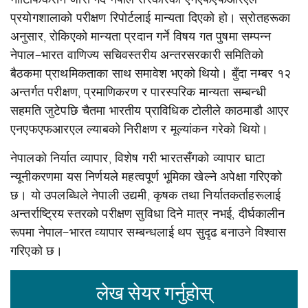
प्रयोगशालाको
परीक्षण
रिपोर्टलाई
मान्यता
दिएको
हो।
स्रोतहरूका
अनुसार
,
रोकिएको
मान्यता
प्रदान
गर्ने
विषय
गत
पुषमा
सम्पन्न
नेपाल
–
भारत
वाणिज्य
सचिवस्तरीय
अन्तरसरकारी
समितिको
बैठकमा
प्राथमिकताका
साथ
समावेश
भएको
थियो।
बुँदा
नम्बर
१२
अन्तर्गत
परीक्षण
,
प्रमाणिकरण
र
पारस्परिक
मान्यता
सम्बन्धी
सहमति
जुटेपछि
चैतमा
भारतीय
प्राविधिक
टोलीले
काठमाडौ
आएर
एनएफएफआरएल
ल्याबको
निरीक्षण
र
मूल्यांकन
गरेको
थियो।
नेपालको
निर्यात
व्यापार
,
विशेष
गरी
भारतसँगको
व्यापार
घाटा
न्यूनीकरणमा
यस
निर्णयले
महत्वपूर्ण
भूमिका
खेल्ने
अपेक्षा
गरिएको
छ।
यो
उपलब्धिले
नेपाली
उद्यमी
,
कृषक
तथा
निर्यातकर्ताहरूलाई
अन्तर्राष्ट्रिय
स्तरको
परीक्षण
सुविधा
दिने
मात्र
नभई
,
दीर्घकालीन
रूपमा
नेपाल
–
भारत
व्यापार
सम्बन्धलाई
थप
सुदृढ
बनाउने
विश्वास
गरिएको
छ।
लेख सेयर गर्नुहोस्