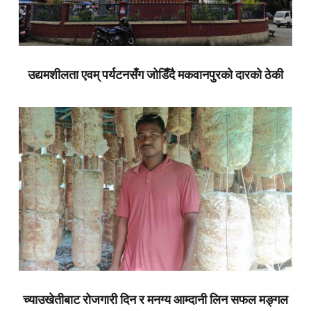
उद्यमशीलता एवम् पर्यटनसँग जोडिँदै मकवानपुरको दारको ठेकी
च्याउखेतीबाट रोजगारी दिन र मनग्य आम्दानी लिन सफल मङ्गल