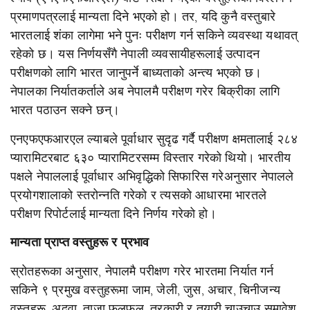
प्रमाणपत्रलाई
मान्यता
दिने
भएको
हो।
तर,
यदि
कुनै
वस्तुबारे
भारतलाई
शंका
लागेमा
भने
पुनः
परीक्षण
गर्न
सकिने
व्यवस्था
यथावत्
रहेको
छ।
यस
निर्णयसँगै
नेपाली
व्यवसायीहरूलाई
उत्पादन
परीक्षणको
लागि
भारत
जानुपर्ने
बाध्यताको
अन्त्य
भएको
छ।
नेपालका
निर्यातकर्ताले
अब
नेपालमै
परीक्षण
गरेर
बिक्रीका
लागि
भारत
पठाउन
सक्ने
छन्।
एनएफएफआरएल
ल्याबले
पूर्वाधार
सुदृढ
गर्दै
परीक्षण
क्षमतालाई
२८४
प्यारामिटरबाट
६३०
प्यारामिटरसम्म
विस्तार
गरेको
थियो।
भारतीय
पक्षले
नेपाललाई
पूर्वाधार
अभिवृद्धिको
सिफारिस
गरेअनुसार
नेपालले
प्रयोगशालाको
स्तरोन्नति
गरेको
र
त्यसको
आधारमा
भारतले
परीक्षण
रिपोर्टलाई
मान्यता
दिने
निर्णय
गरेको
हो।
मान्यता
प्राप्त
वस्तुहरू
र
प्रभाव
स्रोतहरूका
अनुसार
,
नेपालमै
परीक्षण
गरेर
भारतमा
निर्यात
गर्न
सकिने
९
प्रमुख
वस्तुहरूमा
जाम
,
जेली
,
जुस
,
अचार
,
चिनीजन्य
वस्तुहरू
,
अदुवा
,
ताजा
फलफूल
,
तरकारी
र
तयारी
चाउचाउ
समावेश