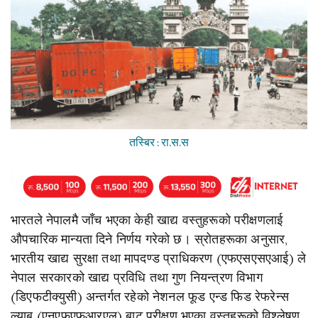
तस्बिर : रा.स.स
भारतले
नेपालमै
जाँच
भएका
केही
खाद्य
वस्तुहरूको
परीक्षणलाई
औपचारिक
मान्यता
दिने
निर्णय
गरेको
छ।
स्रोतहरूका
अनुसार
,
भारतीय
खाद्य
सुरक्षा
तथा
मापदण्ड
प्राधिकरण
(
एफएसएसएआई
)
ले
नेपाल
सरकारको
खाद्य
प्रविधि
तथा
गुण
नियन्त्रण
विभाग
(
डिएफटीक्युसी
)
अन्तर्गत
रहेको
नेशनल
फूड
एन्ड
फिड
रेफरेन्स
ल्याब
(
एनएफएफआरएल
)
बाट
परीक्षण
भएका
वस्तुहरूको
विश्लेषण