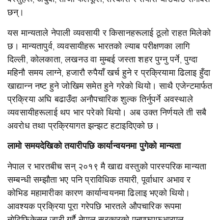
छन्।
यस
मान्यताले
नेपाली
व्यवसायी
र
किसानहरूलाई
ठूलो
राहत
मिलेको
छ।
मान्यतापुर्व,
व्यवसायीहरू
भारतको
ल्याब
परीक्षणका
लागि
दिल्ली
,
कोलकाता
,
लखनउ
वा
मुम्बई
जस्ता
शहर
पुग्नु
पर्ने
,
पुग्दा
महिनौ
समय
लाग्ने
,
हजारौ
रुपैयाँ
खर्च
हुने
र
प्रक्रियामा
ढिलाइ
हुँदा
खाद्यान्न
नष्ट
हुने
जोखिम
समेत
हुने
गरेको
थियो।
साथै
एजेन्टमार्फत
प्रक्रिया
अघि
बढाउँदा
अनौपचारिक
शुल्क
तिर्नुपर्ने
अवस्थाले
व्यवसायीहरूलाई
थप
भार
परेको
थियो।
अब
उक्त
निर्णयले
ती
सबै
अवरोध
तथा प्रक्रियागत
झन्झट
हटाइदिएको
छ।
लामो
समयदेखिको
तयारीपछि
कार्यान्वयनमा
पुगेको
मान्यता
नेपाल
र
भारतबीच
सन्
२०१९
मै
खाद्य
वस्तुको
पारस्परिक
मान्यता
सम्बन्धी
सम्झौता
भए
पनि
प्राविधिक
तयारी
,
पूर्वाधार
अभाव
र
कोभिड
महामारीका
कारण
कार्यान्वयनमा
ढिलाइ
भएको
थियो।
आवश्यक
प्रक्रिया
पूरा
गरेपछि
भारतले
औपचारिक
रूपमा
नोटिफिकेसन
जारी
गर्दै
नेपाल
सरकारको
एनएफएफआरएल