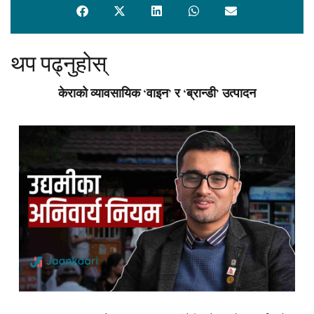
थप पढ्नुहोस्
केराको व्यावसायिक ‘वाइन’ र ‘ब्रान्डी’ उत्पादन