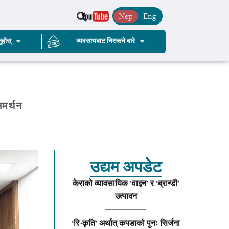
Nep
Eng
ुहोस्
व्यवसायबाट निस्कने बारे
मर्थन
उद्यम अपडेट
केराको व्यावसायिक ‘वाइन’ र ‘ब्रान्डी’
उत्पादन
‘रि-कृति’ अर्थात् कपडाको पुनः सिर्जना