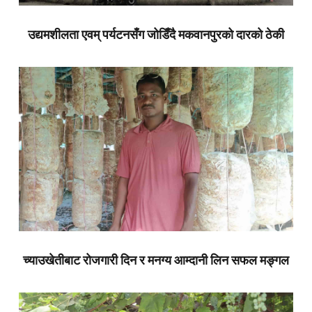
उद्यमशीलता एवम् पर्यटनसँग जोडिँदै मकवानपुरको दारको ठेकी
च्याउखेतीबाट रोजगारी दिन र मनग्य आम्दानी लिन सफल मङ्गल