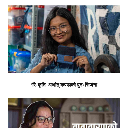
‘रि-कृति’ अर्थात् कपडाको पुनः सिर्जना