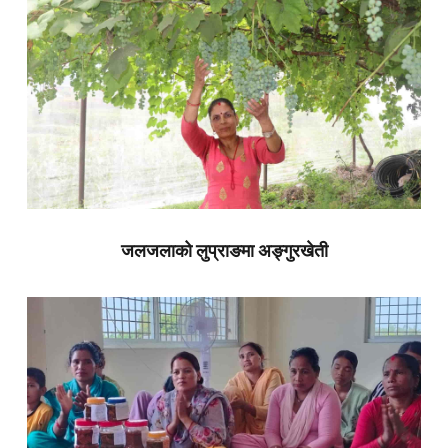
जलजलाको लुप्राङमा अङ्गुरखेती