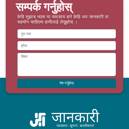
सम्पर्क गर्नुहोस्
केहि सुझाब भएमा या व्यवसाय बारे केहि थप जानकारि वा
सहयोग चाहिएमा हामीलाई लेख्नुहोस् ।
पेश गर्नुहोस्