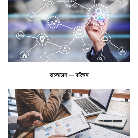
सञ्चालन — परिचय