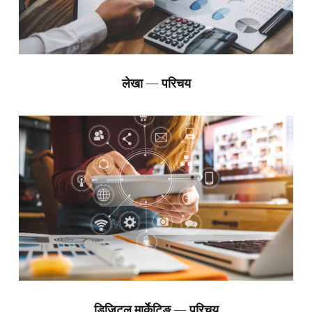
लेखा — परिचय
डिजिटल मार्केटिङ — परिचय