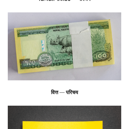
वित्त — परिचय