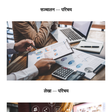
सञ्चालन — परिचय
लेखा — परिचय