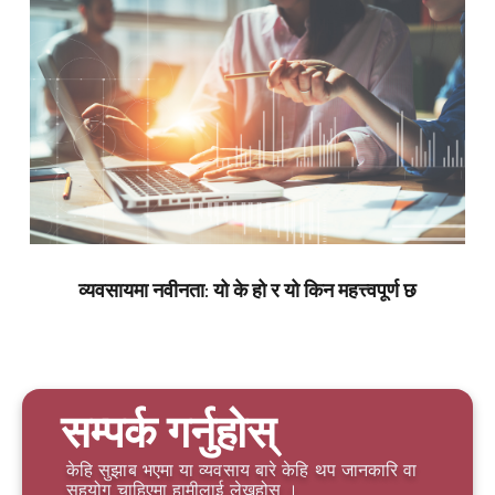
व्यवसायमा नवीनता: यो के हो र यो किन महत्त्वपूर्ण छ
सम्पर्क गर्नुहोस्
केहि सुझाब भएमा या व्यवसाय बारे केहि थप जानकारि वा
सहयोग चाहिएमा हामीलाई लेख्नुहोस् ।