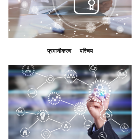
प्रमाणीकरण — परिचय