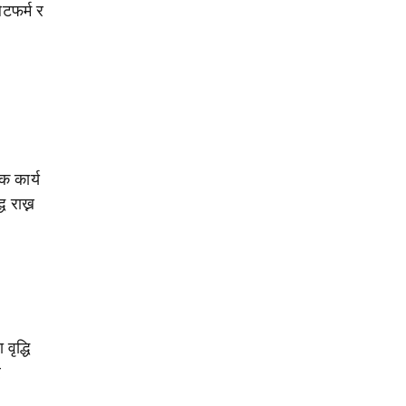
ेटफर्म र
क कार्य
 राख्न
वृद्धि
र