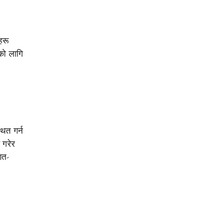
हरू
नको लागि
ित गर्न
 गरेर
गत-