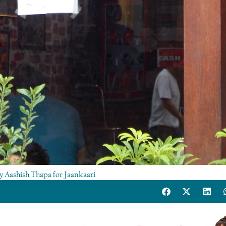
y Aashish Thapa for Jaankaari