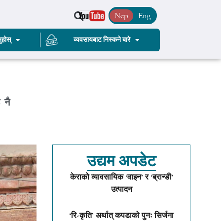
Nep
Eng
ुहोस्
व्यवसायबाट निस्कने बारे
 नै
उद्यम अपडेट
केराको व्यावसायिक ‘वाइन’ र ‘ब्रान्डी’
उत्पादन
‘रि-कृति’ अर्थात् कपडाको पुनः सिर्जना