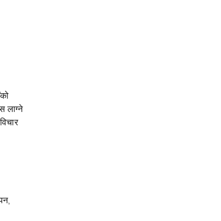
ंको
स लाग्ने
 विचार
ापन,