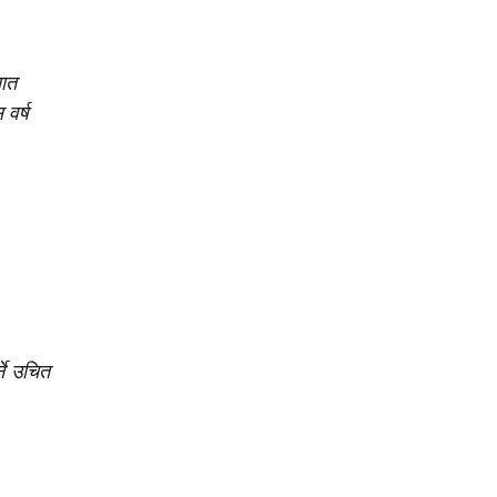
सात
वर्ष
्ने उचित