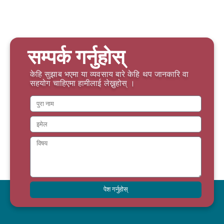
सम्पर्क गर्नुहोस्
केहि सुझाब भएमा या व्यवसाय बारे केहि थप जानकारि वा
सहयोग चाहिएमा हामीलाई लेख्नुहोस् ।
पेश गर्नुहोस्