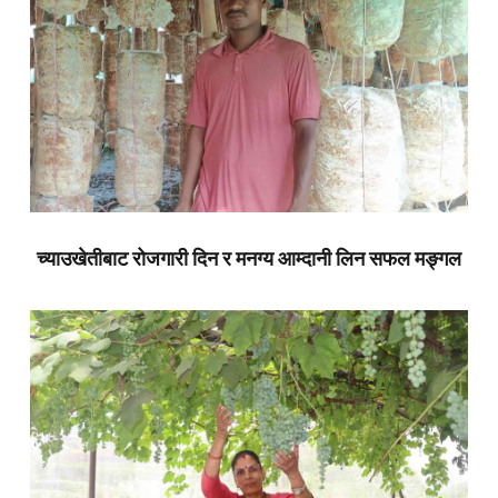
च्याउखेतीबाट रोजगारी दिन र मनग्य आम्दानी लिन सफल मङ्गल