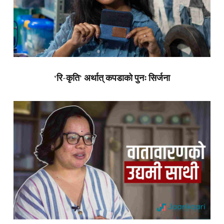
‘रि-कृति’ अर्थात् कपडाको पुनः सिर्जना