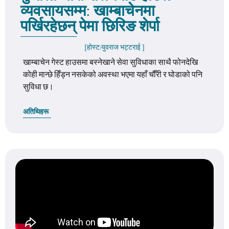
व्यवसायसम्म: खाम्बाचेनमा
पर्खिरहेछन् पेमा छिरिङ शेर्पा
[होस्ट:
युवराज भट्टराई
]
खाम्बाचेन गेस्ट हाउसमा बस्नेखाने सेवा सुविधाका साथै फोनदेखि
कोही मान्छे हिँड्न नसकेको अवस्था भएमा यहाँ चौँरी र घोडाको पनि
सुविधा छ।
अतिथिहरू