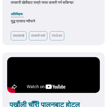
तरकारी खेतीबाट राम्रो नाफा कसरी गर्न सकिन्छ?
अतिथिहरू
युद्ध प्रसाद न्यौपाने
एमएसएमई
तरकारी फार्म
स्टार्टअप
पुर्खौली चौँरी पालनबाट होटल