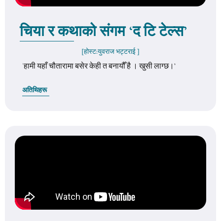
चिया र कथाको संगम ‘द टि टेल्स’
[होस्ट:
युवराज भट्टराई
]
'हामी यहाँ चौतारामा बसेर केही त बनायौँ है । खुसी लाग्छ।’
अतिथिहरू