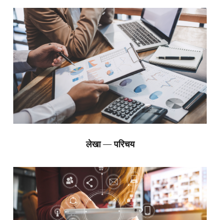
लेखा — परिचय