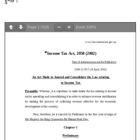
हुनेछ।
Page
1
/
626
Zoom
100%