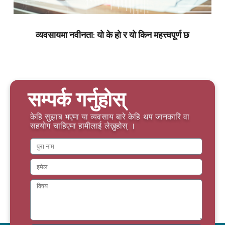
व्यवसायमा नवीनता: यो के हो र यो किन महत्त्वपूर्ण छ
सम्पर्क गर्नुहोस्
केहि सुझाब भएमा या व्यवसाय बारे केहि थप जानकारि वा
सहयोग चाहिएमा हामीलाई लेख्नुहोस् ।