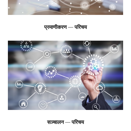
प्रमाणीकरण — परिचय
सञ्चालन — परिचय