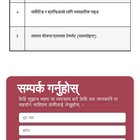
4
मार्केटिङ र ब्रान्डिङको लागि व्यावहारिक गाइड
5
व्यापार योजना/प्रस्ताव टेम्प्लेट (पावरपोइन्ट)
सम्पर्क गर्नुहोस्
केहि सुझाब भएमा या व्यवसाय बारे केहि थप जानकारि वा
सहयोग चाहिएमा हामीलाई लेख्नुहोस् ।